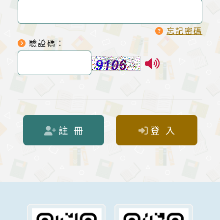
忘記密碼
驗證碼：
註 冊
登 入