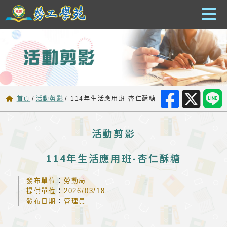
跳到主要內容
首頁
/
活動剪影
/
114年生活應用班-杏仁酥糖
活動剪影
114年生活應用班-杏仁酥糖
發布單位
：
勞動局
提供單位
：
2026/03/18
發布日期
：
管理員