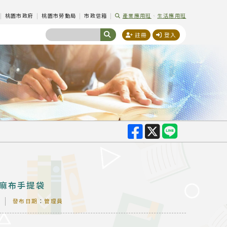
|
桃園市政府
|
桃園市勞動局
|
市政信箱
|
產業應用班
、
生活應用班
註冊
登入
色麻布手提袋
發布日期
：
管理員