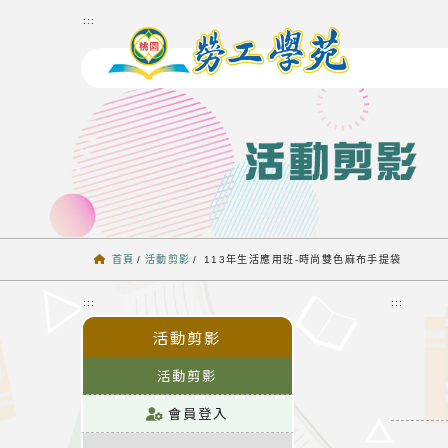
跳到主要內容
:::
首頁
/
活動剪影
/
113年生活應用班-時尚雙色麻布手提袋
:::
:::
活動剪影
活動剪影
會員登入