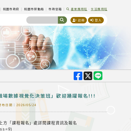
|
桃園市政府
|
桃園市勞動局
|
市政信箱
|
產業應用班
、
生活應用班
註冊
登入
I職場數據視覺化決策班」歡迎踴躍報名!!!
發布日期
：
2026/05/24
由上方「課程報名」處詳閱課程資訊及報名
ass=9)