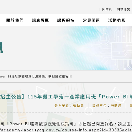
|
回首頁
|
網站導覽
關於我們
訊息專區
課程報名
常見問題
活動剪影
er BI職場數據視覺化決策班」歡迎踴躍報名!!!
招生公告】115年勞工學苑—產業應用班「Power B
發布單位
：
勞動局
提供單位
：
勞動局
班「Power BI職場數據視覺化決策班」即日起已開放報名，請逕
//academy-labor.tycg.gov.tw/course-info.aspx?id=30335&cl