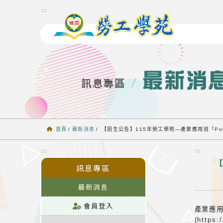
跳到主要內容
:::
首頁
/
最新消息
/
【招生公告】115年勞工學苑—產業應用班「Pow
:::
:::
【
訊息專區
最新消息
會員登入
產業應用
(https: