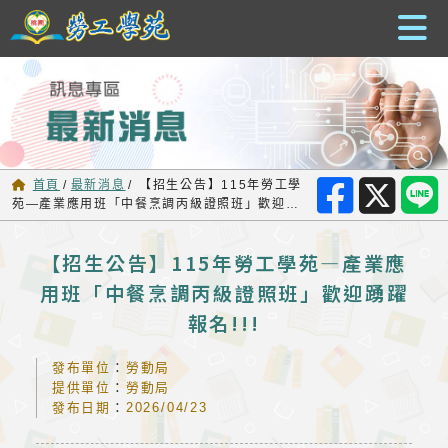
跳到主要內容
首頁
/
最新消息
/
【招生公告】115年勞工學
苑—產業應用班「中餐烹調丙級證照班」歡迎踴
躍報名!!!
【招生公告】115年勞工學苑—產業應
用班「中餐烹調丙級證照班」歡迎踴躍
報名!!!
發布單位
：
勞動局
提供單位
：
勞動局
發布日期
：
2026/04/23