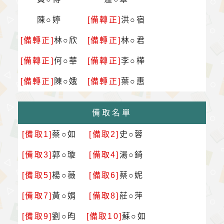
陳○婷
[備轉正]
洪○宿
[備轉正]
林○欣
[備轉正]
林○君
[備轉正]
何○華
[備轉正]
李○樺
[備轉正]
陳○娥
[備轉正]
葉○惠
備取名單
[備取1]
蔡○如
[備取2]
史○蓉
[備取3]
郭○璇
[備取4]
湯○錡
[備取5]
楊○薇
[備取6]
蔡○妮
[備取7]
黃○娟
[備取8]
莊○萍
[備取9]
劉○昀
[備取10]
蘇○如