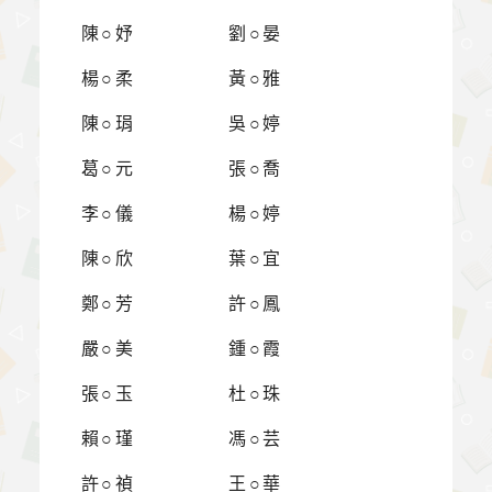
陳○妤
劉○晏
楊○柔
黃○雅
陳○琄
吳○婷
葛○元
張○喬
李○儀
楊○婷
陳○欣
葉○宜
鄭○芳
許○鳳
嚴○美
鍾○霞
張○玉
杜○珠
賴○瑾
馮○芸
許○禎
王○華