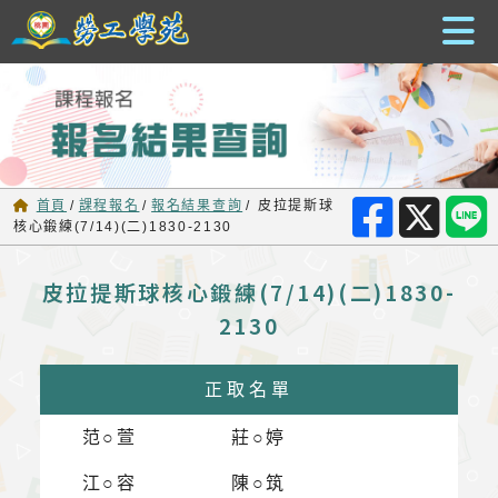
跳到主要內容
首頁
/
課程報名
/
報名結果查詢
/
皮拉提斯球
核心鍛練(7/14)(二)1830-2130
皮拉提斯球核心鍛練(7/14)(二)1830-
2130
正取名單
范○萱
莊○婷
江○容
陳○筑