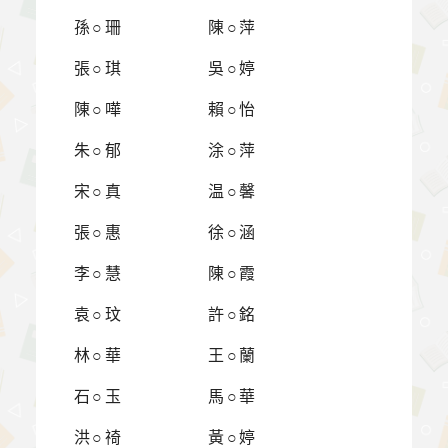
孫○珊
陳○萍
張○琪
吳○婷
陳○嘩
賴○怡
朱○郁
涂○萍
宋○真
温○馨
張○惠
徐○涵
李○慧
陳○霞
袁○玟
許○銘
林○華
王○蘭
石○玉
馬○華
洪○䄎
黃○婷