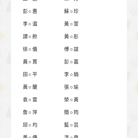
彭○惠
蘇○珍
李○湄
黃○萱
譚○舲
黃○肜
徐○儀
傅○誼
黃○菁
彭○嘉
田○平
李○娟
黃○蘭
張○瑜
袁○雲
榮○黃
詹○萍
簡○筠
邱○均
藍○芸
黃○傳
温○章