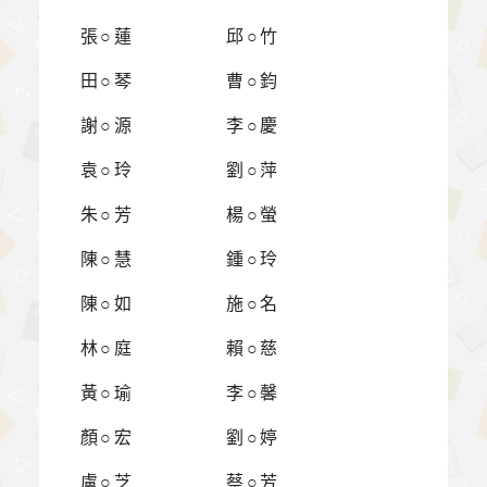
張○蓮
邱○竹
田○琴
曹○鈞
謝○源
李○慶
袁○玲
劉○萍
朱○芳
楊○螢
陳○慧
鍾○玲
陳○如
施○名
林○庭
賴○慈
黃○瑜
李○馨
顏○宏
劉○婷
盧○芝
蔡○芳