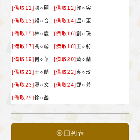
[備取11]
張○麗
[備取12]
郭○容
[備取13]
賴○合
[備取14]
盧○軍
[備取15]
林○宸
[備取16]
劉○珠
[備取17]
馮○蓉
[備取18]
王○莉
[備取19]
何○華
[備取20]
黃○蘭
[備取21]
王○蘭
[備取22]
袁○玟
[備取23]
廖○文
[備取24]
鄭○芳
[備取25]
徐○菡
回列表