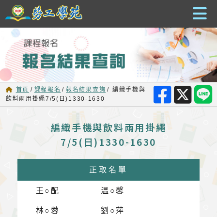
跳到主要內容
首頁
/
課程報名
/
報名結果查詢
/
編織手機與
飲料兩用掛繩7/5(日)1330-1630
編織手機與飲料兩用掛繩
7/5(日)1330-1630
正取名單
王○配
温○馨
林○蓉
劉○萍