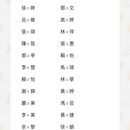
徐○婷
鄧○文
呂○維
高○婷
張○琪
林○萍
陳○筑
張○惠
鄧○亭
賴○怡
李○慧
馬○琦
賴○怡
林○華
謝○錦
黃○婷
嚴○美
馮○芸
李○美
黃○捷
余○黎
徐○鍞