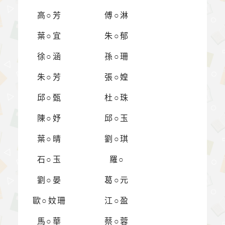
高○芳
傅○淋
葉○宜
朱○郁
徐○涵
孫○珊
朱○芳
張○媓
邱○甄
杜○珠
陳○妤
邱○玉
葉○晴
劉○琪
石○玉
羅○
劉○晏
葛○元
歐○妏珊
江○盈
馬○華
蔡○蓉