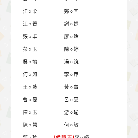
江○柔
鄭○宜
江○菁
謝○娟
張○丰
廖○玲
彭○玉
陳○婷
吳○毓
湯○筑
何○如
李○萍
王○藝
黃○菁
曹○晏
呂○雯
陳○玉
游○瑜
陳○慧
何○敏
郭○珍
[備轉正]
李○娟