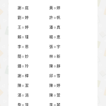
謝○庭
黃○婷
劉○婷
許○帆
王○婷
潘○真
賴○瑾
楊○恵
李○恩
張○宇
簡○妙
林○新
鍾○玲
陳○靜
謝○樺
邱○雪
陳○潔
陳○婷
湛○涓
陳○萱
詹○萍
李○琴