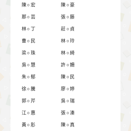
陳○宏
陳○豪
那○芸
張○籐
林○丁
莊○貞
曹○民
林○玲
梁○珠
林○綺
吳○慧
許○姍
朱○郁
陳○民
徐○騰
廖○婷
郭○芹
吳○瑞
江○惠
張○溱
黃○肜
陳○真