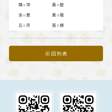
陳○萍
黃○猷
余○縈
黃○陽
丘○宗
張○娣
回列表