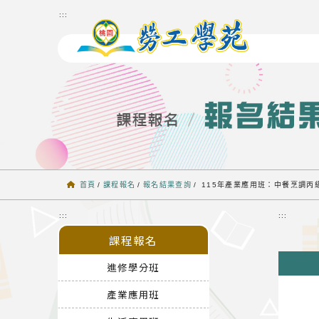
跳到主要內容
:::
首頁
/
課程報名
/
報名結果查詢
/
115年產業應用班：中餐烹調丙
:::
:::
課程報名
進修學分班
產業應用班