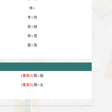
林○
李○怡
吳○絨
林○君
龍○珠
[備取4]
鄒○融
[備取8]
陳○女