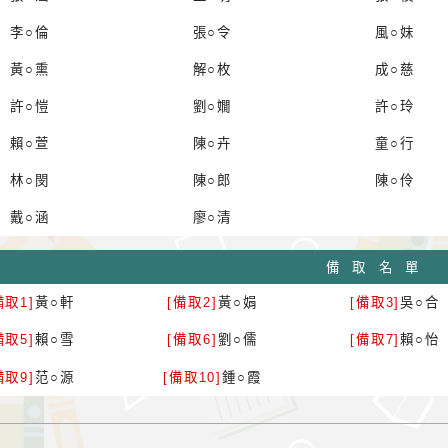
李○倫
張○令
風○妹
黃○熏
解○枚
成○慈
許○愷
劉○嫺
許○玲
賴○萱
陳○卉
童○行
林○閔
陳○郎
陳○伶
戴○涵
廖○清
備取名單
備取1]
黃○軒
[備取2]
黃○娟
[備取3]
吳○合
備取5]
賴○雪
[備取6]
劉○儒
[備取7]
賴○怡
備取9]
范○源
[備取10]
鍾○霞