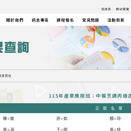
|
回首頁
|
網站導覽
關於我們
訊息專區
課程報名
常見問題
活動剪影
級證照班
115年產業應用班：中餐烹調丙級證照班
正取名單
陳○銘
許○如
顏○玲
張○涵
王○明
張○枝