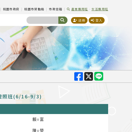
|
桃園市政府
|
桃園市勞動局
|
市政信箱
|
產業應用班
、
生活應用班
註冊
登入
(6/16-9/3)
賴○富
陳○榮