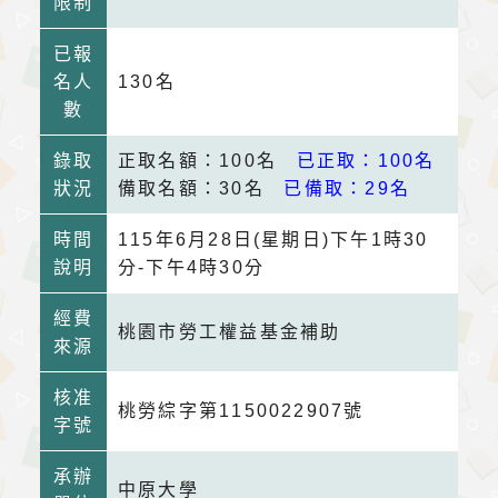
限制
已報
名人
130名
數
錄取
正取名額：100名
已正取：100名
狀況
備取名額：30名
已備取：29名
時間
115年6月28日(星期日)下午1時30
說明
分-下午4時30分
經費
桃園市勞工權益基金補助
來源
核准
桃勞綜字第1150022907號
字號
承辦
中原大學