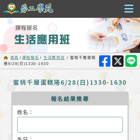
跳到主要內容
首頁
/
課程報名
/
生活應用班
/
蜜桃千層蛋糕
捲6/28(日)1330-1630
蜜桃千層蛋糕捲6/28(日)1330-1630
報名結果搜尋
姓名：
生日：