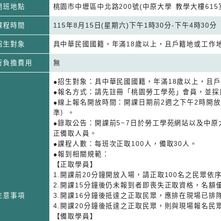
開班地點
桃園市中壢區中北路200號(中原大學 教學大樓615
課程時間
115年8月15日(星期六)下午1時30分-下午4時30分
招生對象
具中華民國國籍，年滿18歲以上，且戶籍地或工作
行負擔費用
無
●招生對象：具中華民國國籍，年滿18歲以上，且
●報名方式：請先註冊「桃園勞工學苑」會員，並採
●線上報名開放時間：開課日期前2週之下午2時開
準）。
●錄取公告：開課前5~7日於勞工學苑網站以及中
正備取人員。
●課程人數：每班次正取100人，備取30人。
●報到相關規範：
【正取學員】
1.開課前20分鐘開放入場，請正取100名之民眾
2.開課15分鐘後仍未報到者即喪失正取資格，名
注意事項
3.開課16分鐘後抵達之正取民眾，應排在現場已
4.開課20分鐘後抵達之正取民眾，則與現場報名民
【備取學員】