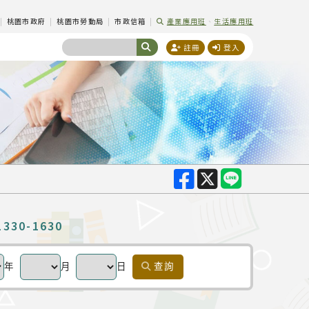
|
桃園市政府
|
桃園市勞動局
|
市政信箱
|
產業應用班
、
生活應用班
註冊
登入
330-1630
年
月
日
查詢