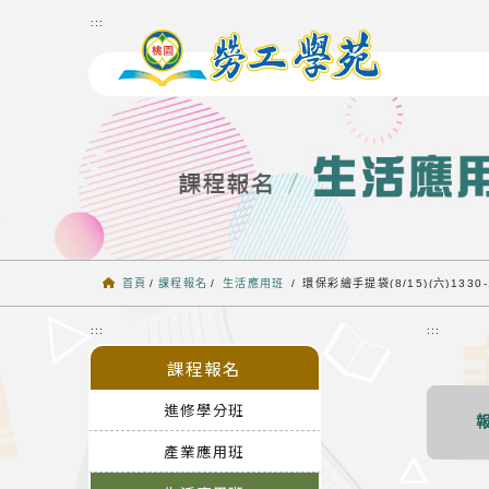
跳到主要內容
:::
首頁
/
課程報名
/
生活應用班
/
環保彩繪手提袋(8/15)(六)1330-
:::
:::
課程報名
進修學分班
產業應用班