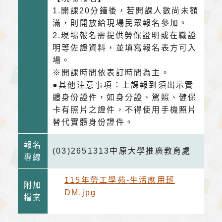
1.開課20分鐘後，若開課人數尚未額
滿，則開放給現場民眾報名參加。
2.現場報名需提供勞保證明或在職證
明等佐證資料，並填寫報名表方可入
場。
※開課時間依表訂時間為主。
●其他注意事項：上課報到須出示實
體身份證件，如身分證、駕照、健保
卡有照片之證件，不得使用手機照片
替代實體身份證件。
報名
(03)2651313中原大學推廣教育處
專線
115年勞工學苑-生活應用班
附加
DM.jpg
檔案