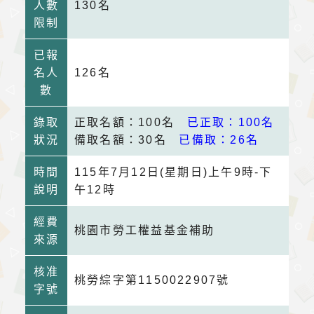
人數
130名
限制
已報
名人
126名
數
錄取
正取名額：100名
已正取：100名
狀況
備取名額：30名
已備取：26名
時間
115年7月12日(星期日)上午9時-下
說明
午12時
經費
桃園市勞工權益基金補助
來源
核准
桃勞綜字第1150022907號
字號