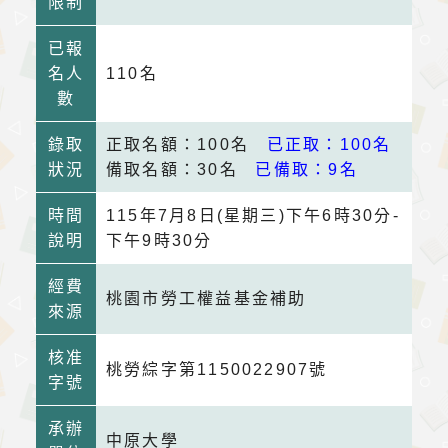
限制
已報
名人
110名
數
錄取
正取名額：100名
已正取：100名
狀況
備取名額：30名
已備取：9名
時間
115年7月8日(星期三)下午6時30分-
說明
下午9時30分
經費
桃園市勞工權益基金補助
來源
核准
桃勞綜字第1150022907號
字號
承辦
中原大學