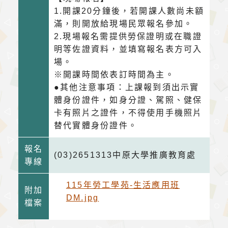
1.開課20分鐘後，若開課人數尚未額
滿，則開放給現場民眾報名參加。
2.現場報名需提供勞保證明或在職證
明等佐證資料，並填寫報名表方可入
場。
※開課時間依表訂時間為主。
●其他注意事項：上課報到須出示實
體身份證件，如身分證、駕照、健保
卡有照片之證件，不得使用手機照片
替代實體身份證件。
報名
(03)2651313中原大學推廣教育處
專線
115年勞工學苑-生活應用班
附加
DM.jpg
檔案