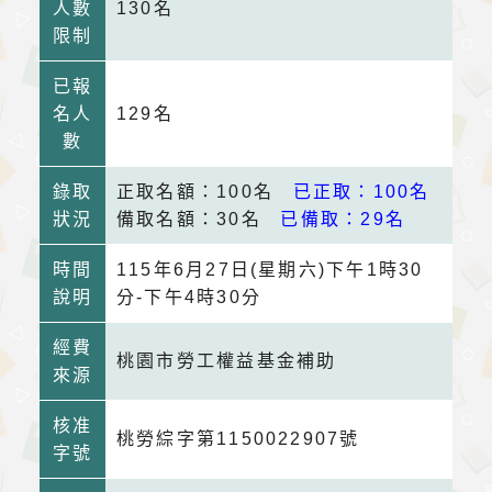
人數
130名
限制
已報
名人
129名
數
錄取
正取名額：100名
已正取：100名
狀況
備取名額：30名
已備取：29名
時間
115年6月27日(星期六)下午1時30
說明
分-下午4時30分
經費
桃園市勞工權益基金補助
來源
核准
桃勞綜字第1150022907號
字號