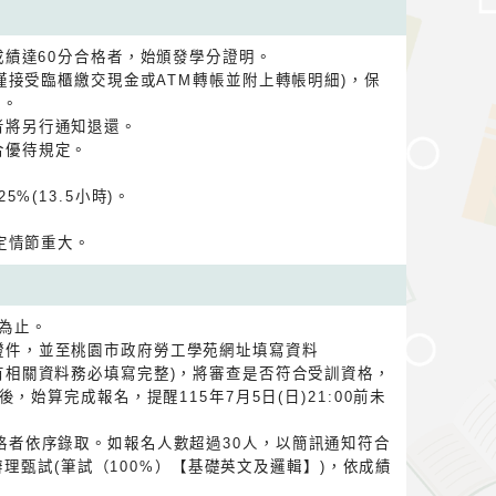
業成績達60分合格者，始頒發學分證明。
(僅接受臨櫃繳交現金或ATM轉帳並附上轉帳明細)，保
還。
者將另行通知退還。
合優待規定。
%(13.5小時)。
定情節重大。
0為止。
證件，並至桃園市政府勞工學苑網址填寫資料
w/www/ (所有相關資料務必填寫完整)，將審查是否符合受訓資格，
，始算完成報名，提醒115年7月5日(日)21:00前未
格者依序錄取。如報名人數超過30人，以簡訊通知符合
0辦理甄試(筆試（100%）【基礎英文及邏輯】)，依成績