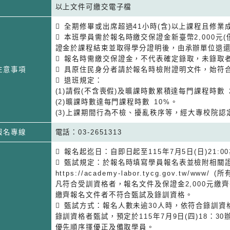
以上文件可繳交電子檔
 全期修畢或出席超過41小時(含)以上課程且修
 本班學員需於報名時繳交保證金新臺幣2,000元
證金於課程結束並取得學分證明後，由承辦單位退
 報名時需繳交保證金，不代表確定錄取，未錄取
注意事項
 具原住民身分者請於報名時檢附證明文件，始符
 退班規定：
(1)請假(不含喪假)及曠課時數累積達每門課程時數 25
(2)曠課時數達每門課程時數 10%。
(3)上課期間行為不檢、擾亂秩序等，經大專校院認
報名專線
電話：03-2651313
 報名起迄日：自即日起至115年7月5日(日)21:0
 甄試規定：於報名時填寫學員報名表並檢附相關
https://academy-labor.tycg.gov.t
凡符合受訓資格者，報名文件及保證金2,000元繳齊後
繳齊報名文件者不符合甄試及錄訓資格。
 甄試方式：報名人數未逾30人時，依符合錄訓資
錄訓資格者甄試，預定於115年7月9日(四)18：3
優先順序擇優正及備取學員。