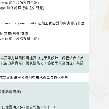
d idioms(實用片語及慣用語)
 baggage(如何處理行李遺失問題)
 food does to your body(超加工食品對你的身體有什麼
ealth(食物/營養/健康)
d idioms(實用片語與慣用語)
職場競爭力與國際溝通實力之學員設計。課程結合「英
應試能力與實際口說表達能力，協助學員全面提升英語
元，依規定取得學分證明後由承辦單位退還學員
並附轉帳明細)
表、在職證明文件<需公司核章>擇一）