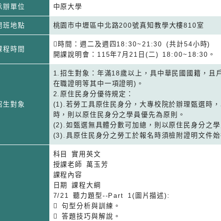
承辦單位
中原大學
開班地點
桃園市中壢區中北路200號真知教學大樓810室
時間：週二及週四18:30~21:30 (共計54小時)
課程時間
開課說明會：115年7月21日(二) 18:00~18:30。
1.招生對象：年滿18歲以上，具中華民國國籍，且
在職證明等其中一項證明)。
2.原住民身分優待規定：
招生對象
(1).若勞工具原住民身分，大專校院於辦理甄選時
時，則以原住民身分之學員優先為原則。
(2).如甄選無具體分數可加總，則以原住民身分之
(3).具原住民身分之勞工於報名時須檢附證明文件
科目 實用英文
授課老師 萬玉芳
課程內容
日期 課程大綱
7/21 聽力題型--Part 1(圖片描述):
 句型分析與訓練。
 答題技巧與解說。