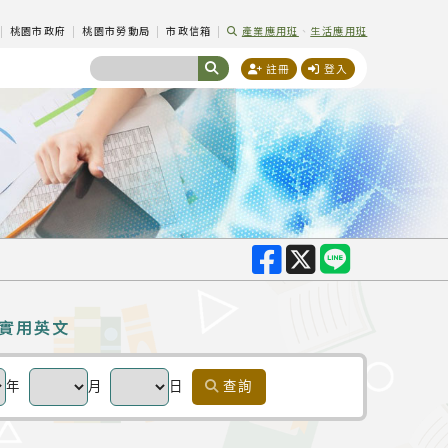
|
桃園市政府
|
桃園市勞動局
|
市政信箱
|
產業應用班
、
生活應用班
註冊
登入
-實用英文
年
月
日
查詢